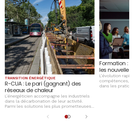
de 20 salariés on
activité, leurs eff
leurs investisse
Formation : l
les nouvelle
L’évolution rapi
TRANSITION ÉNERGÉTIQUE
compétences, ma
R-CUA : Le pari (gagnant) des
dans les pratique
réseaux de chaleur
relations à l’ent
nouvelle approch
L’énergéticien accompagne les industriels
transitions profes
dans la décarbonation de leur activité.
des méthodes et 
Parmi les solutions les plus prometteuses :
formation dessin
la valorisation de la « chaleur fatale » des
tendances. Pour 
process pour alimenter les réseaux de
pas perdre en c
chaleur.
entreprises doive
les dispositifs e