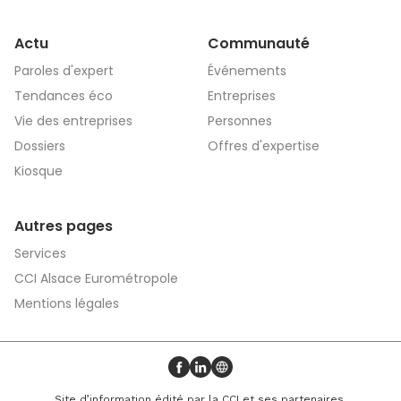
Actu
Communauté
Paroles d'expert
Événements
Tendances éco
Entreprises
Vie des entreprises
Personnes
Dossiers
Offres d'expertise
Kiosque
Autres pages
Services
CCI Alsace Eurométropole
Mentions légales
Profil Facebook
Profil LinkedIn
Site web
Site d’information édité par la CCI et ses partenaires.