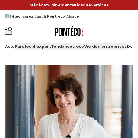
Mécénat
Événements
Kiosque
Services
⬇️Téléchargez l'appli Point éco Alsace
Actu
Paroles d'expert
Tendances éco
Vie des entreprises
Doss