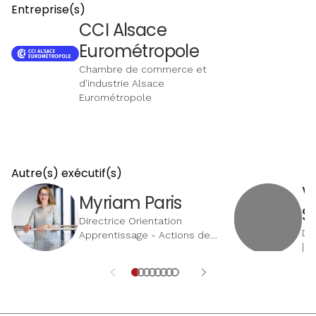
dans ce dossier.
Entreprise(s)
CCI Alsace
Eurométropole
Chambre de commerce et
d'industrie Alsace
Eurométropole
Autre(s) exécutif(s)
V
Myriam Paris
S
Directrice Orientation
Di
Apprentissage - Actions de
| 
Revitalisation des Territoires
- Vie Consulaire | CCI Alsace
Eurométropole