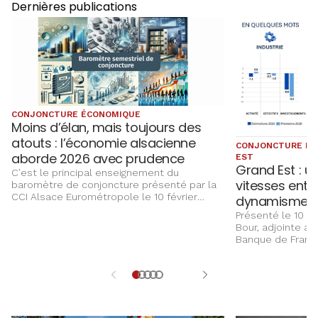
Dernières publications
CONJONCTURE ÉCONOMIQUE
Moins d’élan, mais toujours des
atouts : l’économie alsacienne
CONJONCTURE ÉC
aborde 2026 avec prudence
EST
Grand Est : u
C’est le principal enseignement du
vitesses entre 
baromètre de conjoncture présenté par la
CCI Alsace Eurométropole le 10 février
dynamisme d
dernier. Dans un environnement
Présenté le 10 fé
international instable et à l’approche des
Bour, adjointe au
municipales, les dirigeants expriment une
Banque de France
confiance mesurée et une vigilance accrue
économique 2025
sur l’investissement.
reposent sur un
de 1 943 entrepri
Réalisée entre no
couvre l’industri
et la constructio