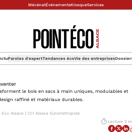
Mécénat
Événements
Kiosque
Services
Actu
Paroles d'expert
Tendances éco
Vie des entreprises
Dossier
inventer
ransforment le bois en sacs à main uniques, modulables et
 design raffiné et matériaux durables.
 Eco Alsace | CCI Alsace Eurométropole
Lecture 2 m