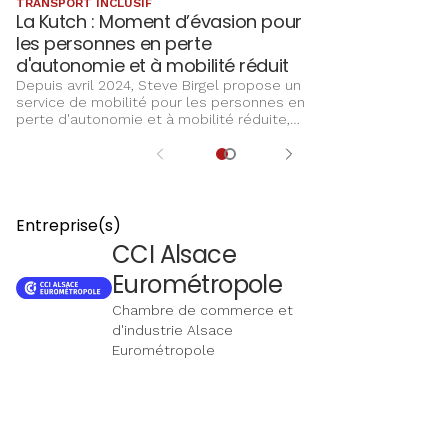
TRANSPORT INCLUSIF
attention minutie
La Kutch : Moment d’évasion pour
chaleureux, Kati
les personnes en perte
unique où bien-ê
d'autonomie et à mobilité réduit
rencontrent, off
et des marques 
Depuis avril 2024, Steve Birgel propose un
service de mobilité pour les personnes en
perte d'autonomie et à mobilité réduite,
grâce à un vélo triporteur à assistance
électrique, dénommée « La kutch »
(charrette en Alsacien). Son périmètre
d’action s’étend au Bas-Rhin et ses
environs.
Entreprise(s)
CCI Alsace
Eurométropole
Chambre de commerce et
d'industrie Alsace
Eurométropole