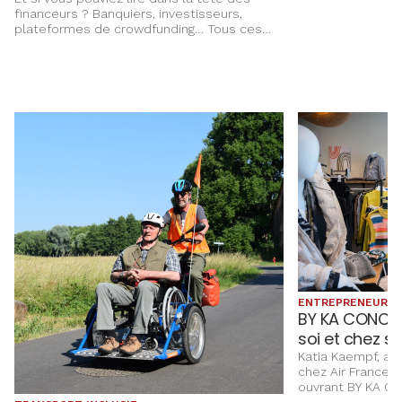
financeurs ? Banquiers, investisseurs,
plateformes de crowdfunding… Tous ces
acteurs qui décident d’enterrer votre projet
ou de lui donner des ailes. Benjamin
Gonzales était banquier dans une autre vie
et il vous révèle tout ce que les financeurs
pensent vraiment.
ENTREPRENEURIA
BY KA CONCEPT
soi et chez so
Katia Kaempf, anc
chez Air France, 
ouvrant BY KA C
alliant mode et 