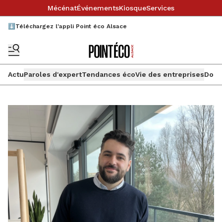
Mécénat
Événements
Kiosque
Services
⬇️Téléchargez l'appli Point éco Alsace
Actu
Paroles d'expert
Tendances éco
Vie des entreprises
Doss