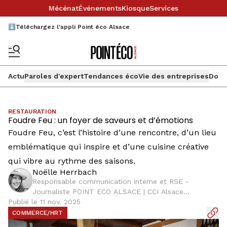
Mécénat
Événements
Kiosque
Services
⬇️Téléchargez l'appli Point éco Alsace
Actu
Paroles d'expert
Tendances éco
Vie des entreprises
Doss
RESTAURATION
Foudre Feu : un foyer de saveurs et d’émotions
Foudre Feu, c’est l’histoire d’une rencontre, d’un lieu
emblématique qui inspire et d’une cuisine créative
qui vibre au rythme des saisons.
Noëlle Herrbach
Responsable communication interne et RSE -
Journaliste POINT ECO ALSACE | CCI Alsace
Publié le 11 nov. 2025
Eurométropole
COMMERCE/HRT