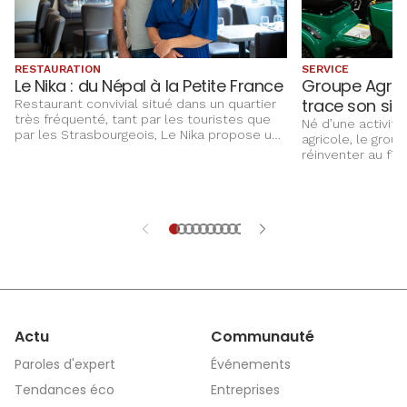
RESTAURATION
SERVICE
Le Nika : du Népal à la Petite France
Groupe Agri C
trace son sil
Restaurant convivial situé dans un quartier
très fréquenté, tant par les touristes que
Né d’une activité
par les Strasbourgeois, Le Nika propose une
agricole, le grou
cuisine alsacienne traditionnelle remise au
réinventer au fi
goût du jour, dans une ambiance simple et
accompagner l’év
chaleureuse.
ses clients, not
Aujourd’hui, l’ent
sur un réseau de
place plus que j
proximité au cœu
Actu
Communauté
Paroles d'expert
Événements
Tendances éco
Entreprises