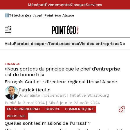
Mécénat
Événements
Kiosque
Services
⬇️Téléchargez l'appli Point éco Alsace
Actu
Paroles d'expert
Tendances éco
Vie des entreprises
Doss
FINANCE
« Nous partons du principe que le chef d’entreprise
est de bonne foi »
François Coullet : directeur régional Urssaf Alsace
Patrick Heulin
Journaliste indépendant | Initiative Strasbourg
Publié le 3 mai 2024 | Mis à jour le 23 août 2024
ENTREPRENEURIAT
SERVICE
COMMERCE/HRT
INDUSTRIE
Quelles sont les missions de l’Urssaf ?