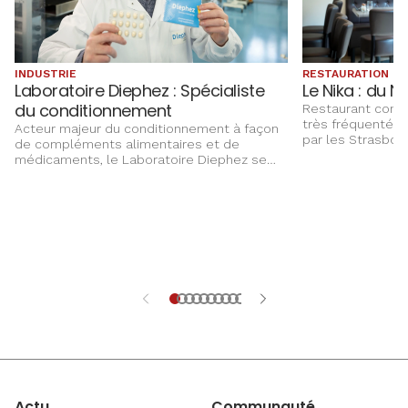
INDUSTRIE
RESTAURATION
Laboratoire Diephez : Spécialiste
Le Nika : du N
du conditionnement
Restaurant conviv
très fréquenté, t
Acteur majeur du conditionnement à façon
par les Strasbou
de compléments alimentaires et de
cuisine alsacienn
médicaments, le Laboratoire Diephez se
goût du jour, da
développe sur un marché de niche. PME
chaleureuse.
familiale implantée à Seltz depuis 1983, sa
réussite repose sur son agilité, des
investissements réguliers et la fidélité de
ses équipes.
Actu
Communauté