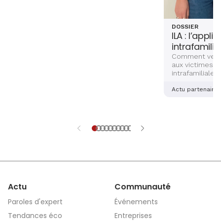
investissements et ancrage territorial.
DOSSIER
ILA : l’appli
intrafamilia
Comment venir
aux victimes d
intrafamiliales
femmes ? Deux
alsaciennes so
Actu partenaire
dernière main 
application sé
aidera les vict
et explications
Actu
Communauté
Paroles d'expert
Événements
Tendances éco
Entreprises