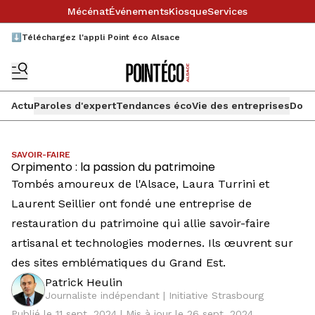
Mécénat
Événements
Kiosque
Services
⬇️Téléchargez l'appli Point éco Alsace
Actu
Paroles d'expert
Tendances éco
Vie des entreprises
Doss
SAVOIR-FAIRE
Orpimento : la passion du patrimoine
Tombés amoureux de l'Alsace, Laura Turrini et
Laurent Seillier ont fondé une entreprise de
restauration du patrimoine qui allie savoir-faire
artisanal et technologies modernes. Ils œuvrent sur
des sites emblématiques du Grand Est.
Patrick Heulin
Journaliste indépendant | Initiative Strasbourg
Publié le 11 sept. 2024 | Mis à jour le 26 sept. 2024