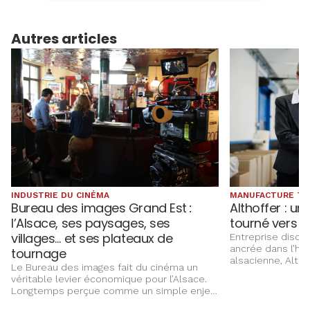
Autres articles
INDUSTRIE DU CINÉMA
MANUFACTURE TE
Bureau des images Grand Est
:
Althoffer : un 
l’Alsace, ses paysages, ses
tourné vers l’
villages… et ses plateaux de
Entreprise discr
ancrée dans l’hist
tournage
alsacienne, Altho
Le Bureau des images fait du cinéma un
savoir‑faire text
véritable levier économique pour l’Alsace.
applications indu
Longtemps perçue comme un simple enjeu
la filtration, le
culturel, la production audiovisuelle est
boulangerie et l