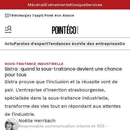
Mécénat
Événements
Kiosque
Services
⬇️Téléchargez l'appli Point éco Alsace
Actu
Paroles d'expert
Tendances éco
Vie des entreprises
Doss
SOUS-TRAITANCE INDUSTRIELLE
Sistra : quand la sous-traitance devient une chance
pour tous
Sistra prouve que l’inclusion et la réussite vont de
pair. L’entreprise d’insertion strasbourgeoise,
spécialisée dans la sous-traitance industrielle,
transforme des vies tout en répondant aux attentes
de l’industrie.
Noëlle Herrbach
Responsable communication interne et RSE -