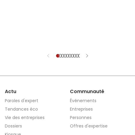
aujourd’hui un outil stratégique au service
PME mise sur l’in
de l’attractivité, de l’emploi et du
l’investissement
développement des territoires.
développement.
Actu
Communauté
Paroles d'expert
Événements
Tendances éco
Entreprises
Vie des entreprises
Personnes
Dossiers
Offres d'expertise
Kiosque