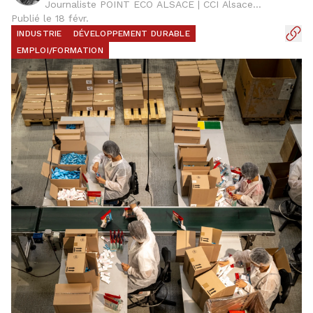
Journaliste POINT ECO ALSACE | CCI Alsace
Publié le 18 févr.
Eurométropole
INDUSTRIE
DÉVELOPPEMENT DURABLE
EMPLOI/FORMATION