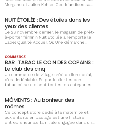
naturels pour chiens créés avec passion par
Morgane et Julien Kohler. Ces friandises sans
additifs ni céréales sont élaborées pour
répondre aux besoins quotidiens de nos
NUIT ÉTOILÉE : Des étoiles dans les
fidèles compagnons.
yeux des clientes
Le 28 novembre dernier, le magasin de prêt-
à-porter féminin Nuit Étoilée a remporté le
Label Qualité Accueil Or. Une démarche
qualité qui valorise l’engagement de Nadine
Andlauer et Yolande Roesch.
COMMERCE
BAR-TABAC LE COIN DES COPAINS :
Le club des cinq
Un commerce de village créé du lien social,
c’est indéniable. En particulier les bars-
tabac où se croisent toutes les catégories
sociales. Pour les préserver, une aide
financière de l’État permet de les mettre au
MÔMENTS : Au bonheur des
goût du jour.
mômes
Ce concept store dédié à la maternité et
aux enfants en bas âge est une histoire
entrepreneuriale familiale engagée dans une
démarche écoresponsable et fait l’adage du