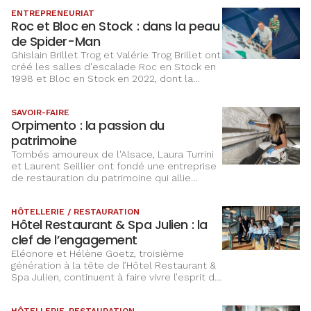
ENTREPRENEURIAT
Roc et Bloc en Stock : dans la peau
de Spider-Man
Ghislain Brillet Trog et Valérie Trog Brillet ont
créé les salles d'escalade Roc en Stock en
1998 et Bloc en Stock en 2022, dont la
fréquentation ne cesse de grimper.
SAVOIR-FAIRE
Orpimento : la passion du
patrimoine
Tombés amoureux de l'Alsace, Laura Turrini
et Laurent Seillier ont fondé une entreprise
de restauration du patrimoine qui allie
savoir-faire artisanal et technologies
modernes. Ils œuvrent sur des sites
HÔTELLERIE / RESTAURATION
emblématiques du Grand Est.
Hôtel Restaurant & Spa Julien : la
clef de l’engagement
Eléonore et Hélène Goetz, troisième
génération à la tête de l’Hôtel Restaurant &
Spa Julien, continuent à faire vivre l’esprit de
famille, tout en partageant la passion de
leur métier pour le plus grand bonheur de
HÔTELLERIE-RESTAURATION