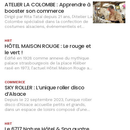
« consommer moins et mieux ».
ATELIER LA COLOMBE : Apprendre à
booster son commerce
Dirigé par Rita Tataï depuis 21 ans, l’Atelier La
Colombe spécialisé dans la confection de
costumes alsaciens, événementiels et
cinématographiques a choisi CCI Campus
pour apprendre à être visible sur la toile.
HRT
HÔTEL MAISON ROUGE : Le rouge et
le vert !
Édifié en 1928 comme annexe du mythique
palace strasbourgeois de la place Kléber
rasé en 1973, l’actuel Hôtel Maison Rouge a
été entièrement rénové de 2018 à 2021, en
conservant ses atours Art déco. Classé cinq
COMMERCE
étoiles, l’établissement s’est lancé dans un
SKY ROLLER : L’unique roller disco
vaste programme de développement
durable qui lui a permis d’être labellisé
d’Alsace
« Clef Verte ».
Depuis le 22 septembre 2023, l’unique roller
disco d’Alsace accueille petits et grands,
dans un espace de loisirs composé d’une
2
piste de roller de 400 m
avec un tunnel
lumineux, d’un bar billard, d’un baby-foot,
HRT
d’une salle d’arcade (aire de hockey et big