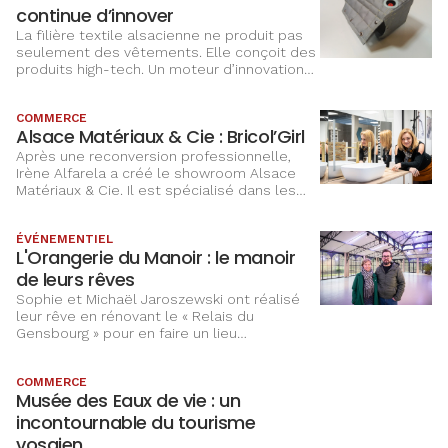
continue d’innover
La filière textile alsacienne ne produit pas
seulement des vêtements. Elle conçoit des
produits high-tech. Un moteur d’innovation
qui permet à d’autres secteurs industriels
de concevoir de nouveaux produits grâce
COMMERCE
aux textiles intelligents.
Alsace Matériaux & Cie : Bricol’Girl
Après une reconversion professionnelle,
Irène Alfarela a créé le showroom Alsace
Matériaux & Cie. Il est spécialisé dans les
matériaux de salle de bains, ameublement,
sanitaire et carrelage intérieur et extérieur.
ÉVÉNEMENTIEL
L'Orangerie du Manoir : le manoir
de leurs rêves
Sophie et Michaël Jaroszewski ont réalisé
leur rêve en rénovant le « Relais du
Gensbourg » pour en faire un lieu
d'exception, qui accueille des mariages et
des événements d'entreprise.
COMMERCE
Musée des Eaux de vie : un
incontournable du tourisme
vosgien