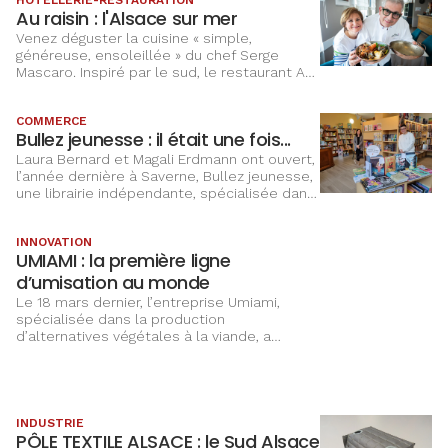
leurs clients.
Au raisin : l'Alsace sur mer
Venez déguster la cuisine « simple,
généreuse, ensoleillée » du chef Serge
Mascaro. Inspiré par le sud, le restaurant Au
raisin propose des plats à base de poisson,
de coquillages et de fruits de mer.
COMMERCE
Bullez jeunesse : il était une fois...
Laura Bernard et Magali Erdmann ont ouvert,
l’année dernière à Saverne, Bullez jeunesse,
une librairie indépendante, spécialisée dans
la littérature jeunesse, les bandes
dessinées et les mangas.
INNOVATION
UMIAMI : la première ligne
d’umisation au monde
Le 18 mars dernier, l’entreprise Umiami,
spécialisée dans la production
d’alternatives végétales à la viande, a
inauguré son nouveau site de production,
dans l’ancienne usine Knorr à Duppigheim.
INDUSTRIE
PÔLE TEXTILE ALSACE : le Sud Alsace