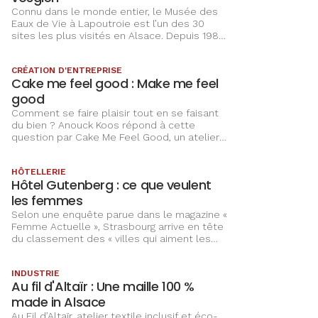
Connu dans le monde entier, le Musée des
Eaux de Vie à Lapoutroie est l’un des 30
sites les plus visités en Alsace. Depuis 1986,
René et Monette de Miscault font vivre cet
endroit chargé d’histoires, aussi curieuses
CRÉATION D'ENTREPRISE
qu’insolites.
Cake me feel good : Make me feel
good
Comment se faire plaisir tout en se faisant
du bien ? Anouck Koos répond à cette
question par Cake Me Feel Good, un atelier
où l’on apprend la pâtisserie raisonnée,
moins sucrée et à indice glycémique bas.
HÔTELLERIE
Hôtel Gutenberg : ce que veulent
les femmes
Selon une enquête parue dans le magazine «
Femme Actuelle », Strasbourg arrive en tête
du classement des « villes qui aiment les
femmes ». L’Hôtel Gutenberg contribue à ce
résultat par l’obtention, en 2023, du label «
INDUSTRIE
SHe Travel Club » Gold.
Au fil d'Altaïr : Une maille 100 %
made in Alsace
Au Fil d’Altaïr, atelier textile inclusif et éco-