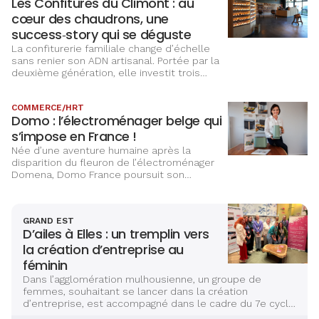
Les Confitures du Climont : au
cœur des chaudrons, une
success‑story qui se déguste
La confiturerie familiale change d’échelle
sans renier son ADN artisanal. Portée par la
deuxième génération, elle investit trois
millions d’euros dans un nouveau site
mêlant outil de production, expérience
COMMERCE/HRT
client et valorisation du patrimoine, pour
Domo : l’électroménager belge qui
inscrire son développement dans la durée
et renforcer son ancrage territorial.
s’impose en France !
Née d’une aventure humaine après la
disparition du fleuron de l’électroménager
Domena, Domo France poursuit son
développement depuis Altkirch. À sa tête,
Céline Kohler revendique une histoire de
passion, de persévérance et de fidélité aux
GRAND EST
valeurs d’une entreprise familiale.
D’ailes à Elles : un tremplin vers
la création d’entreprise au
féminin
Dans l’agglomération mulhousienne, un groupe de
femmes, souhaitant se lancer dans la création
d’entreprise, est accompagné dans le cadre du 7e cycle
D’ailes à Elles, une initiative portée par un collectif