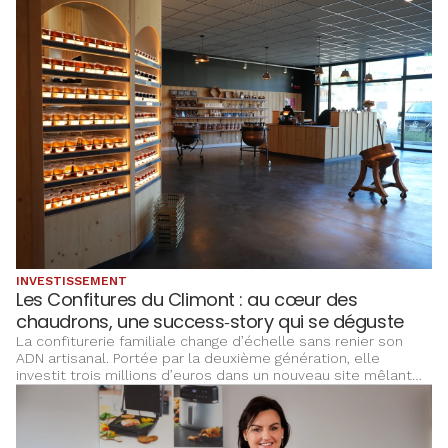
groupe CAF qui font bouger les lignes.
INVESTISSEMENT
Les Confitures du Climont : au cœur des
chaudrons, une success‑story qui se déguste
La confiturerie familiale change d’échelle sans renier son
ADN artisanal. Portée par la deuxième génération, elle
investit trois millions d’euros dans un nouveau site mêlant
outil de production, expérience client et valorisation du
patrimoine, pour inscrire son développement dans la durée
et renforcer son ancrage territorial.