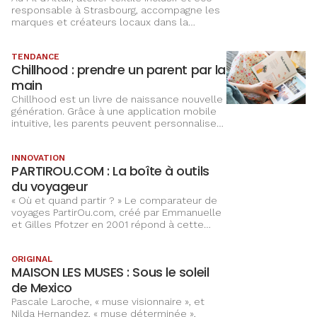
responsable à Strasbourg, accompagne les
marques et créateurs locaux dans la
conception et la confection de leurs
collections. L’atelier propose également
TENDANCE
des produits upcyclés et des gammes de
Chillhood : prendre un parent par la
vêtements professionnels made in France.
Géraldine Franquet, directrice d’Au Fil d’Altaïr,
main
et Luc de Gardelle, président du groupe
Chillhood est un livre de naissance nouvelle
Altaïr, ont réintégré le savoir-faire du
génération. Grâce à une application mobile
tricotage en Alsace, offrant ainsi une
intuitive, les parents peuvent personnaliser
maîtrise complète de la chaîne de
les 52 pages avec des textes à trous, des
fabrication aux marques souhaitant produire
photos et même des QR codes pour des
de manière éthique.
INNOVATION
enregistrements vidéo ou audio.
PARTIROU.COM : La boîte à outils
du voyageur
« Où et quand partir ? » Le comparateur de
voyages PartirOu.com, créé par Emmanuelle
et Gilles Pfotzer en 2001 répond à cette
question et bien plus encore, à travers
notamment un puissant moteur de
ORIGINAL
recherche et des carnets de voyage
MAISON LES MUSES : Sous le soleil
détaillés.
de Mexico
Pascale Laroche, « muse visionnaire », et
Nilda Hernandez, « muse déterminée »,