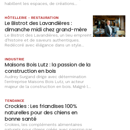
habillent les espaces, de créations
artistiques personnalisées. Leur savoir-faire
s’exporte notamment au Mexique, où elles
ont représenté la France à la « Design Week
Mexico 2023 », avec le soutien de Claudia
HÔTELLERIE - RESTAURATION
Le Bistrot des Lavandières :
Arnaz, conseillère à la CCI.
dimanche midi chez grand-mère
Le Bistrot des Lavandières, un lieu empreint
d'histoire et de saveurs authentiques.
Redécoré avec élégance dans un style
campagnard chic, ce restaurant alsacien
propose une cuisine francofrançaise faite
INDUSTRIE
maison, mettant en valeur les produits
Maisons Bois Lutz : la passion de la
locaux et de saison.
construction en bois
Audrey Surgand dirige avec détermination
l’entreprise Maisons Bois Lutz, un acteur
majeur de la construction en bois. Malgré les
défis du secteur, elle continue d’investir et
de satisfaire une clientèle internationale.
TENDANCE
Crockies : Les friandises 100%
naturelles pour des chiens en
bonne santé
Crokies, les compléments alimentaires