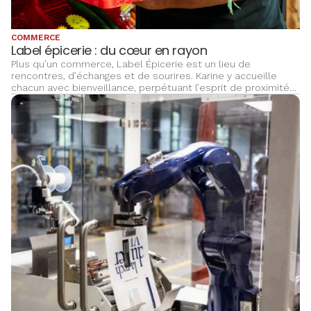
COMMERCE
Label épicerie : du cœur en rayon
Plus qu’un commerce, Label Épicerie est un lieu de
rencontres, d’échanges et de sourires. Karine y accueille
chacun avec bienveillance, perpétuant l’esprit de proximité
cher aux habitants de Kolbsheim.