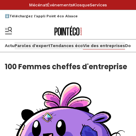
Mécénat
Événements
Kiosque
Services
⬇️Téléchargez l'appli Point éco Alsace
Actu
Paroles d'expert
Tendances éco
Vie des entreprises
Doss
100 Femmes cheffes d'entreprise