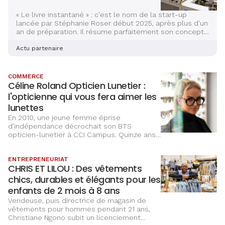
« Le livre instantané » : c’est le nom de la start-up
lancée par Stéphanie Roser début 2025, après plus d'un
an de préparation. Il résume parfaitement son concept
novateur : imprimer un livre à la demande, directement
en librairie.
Actu partenaire
COMMERCE
Céline Roland Opticien Lunetier :
l'opticienne qui vous fera aimer les
lunettes
En 2010, une jeune femme éprise
d’indépendance décrochait son BTS
opticien-lunetier à CCI Campus. Quinze ans
plus tard, Céline Roland pilote sa propre
entreprise, jongle avec deux magasins
ENTREPRENEURIAT
physiques, une e-boutique en pleine
CHRIS ET LILOU : Des vêtements
expansion, 35 salariés et un chiffre d’affaires
de 7,5 millions d’euros en 2024. La bonne
chics, durables et élégants pour les
nouvelle ? Son ascension ne fait que
enfants de 2 mois à 8 ans
commencer.
Vendeuse, puis directrice de magasin de
vêtements pour hommes pendant 21 ans,
Christiane Ngono subit un licenciement