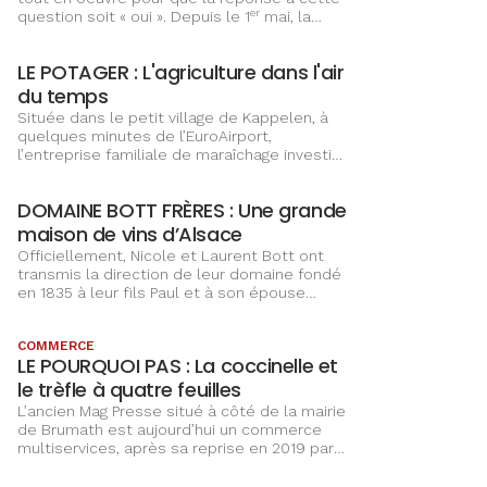
que nous avons décidé de créer la première
tout en oeuvre pour que la réponse à cette
marque de confitures de légumes en France
er
question soit « oui ». Depuis le 1
mai, la
: Poline, contraction des prénoms de nos
seule « proposal planner » d’Alsace
grands-mères, Paulette et Jacqueline »,
accompagne le ou la fiancé(e) de A à Z dans
LE POTAGER : L'agriculture dans l'air
retrace Marion Giannelli.
l’organisation de sa demande en mariage,
afin de « le/la libérer du stress et de la
du temps
logistique et qu’il/elle se focalise sur
Située dans le petit village de Kappelen, à
l’instant présent ».
quelques minutes de l’EuroAirport,
l’entreprise familiale de maraîchage investit
pour se développer, tout en privilégiant la
proximité avec ses clients.
DOMAINE BOTT FRÈRES : Une grande
maison de vins d’Alsace
Officiellement, Nicole et Laurent Bott ont
transmis la direction de leur domaine fondé
en 1835 à leur fils Paul et à son épouse
ème
Gladys, représentants de la 7
génération.
Tous deux n’en restent pas moins très
COMMERCE
actifs. Ainsi, la dynamique grand-mère n’a
LE POURQUOI PAS : La coccinelle et
pas renoncé à promouvoir les vins maison,
aussi bien à la cave qu’un peu partout dans
le trèfle à quatre feuilles
le monde.
L’ancien Mag Presse situé à côté de la mairie
de Brumath est aujourd’hui un commerce
multiservices, après sa reprise en 2019 par
Dominique Acker et Séverine Brunner. Une