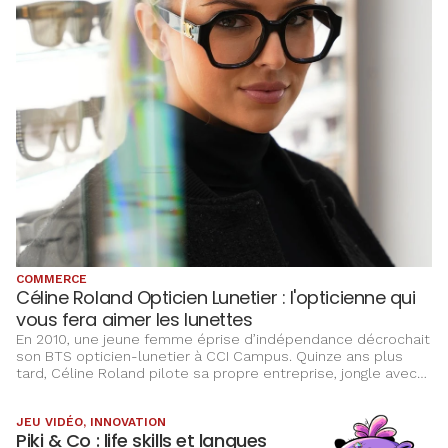
COMMERCE
Céline Roland Opticien Lunetier : l'opticienne qui
vous fera aimer les lunettes
En 2010, une jeune femme éprise d’indépendance décrochait
son BTS opticien-lunetier à CCI Campus. Quinze ans plus
tard, Céline Roland pilote sa propre entreprise, jongle avec
deux magasins physiques, une e-boutique en pleine
expansion, 35 salariés et un chiffre d’affaires de 7,5 millions
JEU VIDÉO, INNOVATION
d’euros en 2024. La bonne nouvelle ? Son ascension ne fait
Piki & Co : life skills et langues
que commencer.