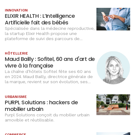
économique à la suite de la pandémie de
Covid-19. Forte de son expérience, elle se
INNOVATION
lance dans un projet de création
ELIXIR HEALTH : L’Intelligence
d’entreprise. Accompagnée par la CCI, elle
ouvre en juin 2023 Chris & Lilou, une
Artificielle fait des bébés
boutique de prêt-à-porter pour enfants.
Spécialisée dans la médecine reproductive,
la startup Elixir Health propose une
plateforme de suivi des parcours de
Procréation Médicalement Assistée (PMA).
Elle utilise l’IA pour augmenter le taux de
HÔTELLERIE
réussite et réduire la durée des parcours.
Maud Bailly : Sofitel, 60 ans d'art de
Objectif : permettre aux femmes de
retrouver plus rapidement une vie sociale et
vivre à la française
professionnelle.
La chaîne d'hôtels Sofitel fête ses 60 ans
en 2024. Maud Bailly, directrice générale de
la marque, revient sur son évolution, ses
engagements et ses ambitions. Entre luxe à
la française, expérience client personnalisée
et développement durable, découvrez
URBANISME
PURPL Solutions : hackers de
comment Sofitel continue de se réinventer
pour séduire dans un marché ultra-
mobilier urbain
compétitif.
Purpl Solutions conçoit du mobilier urbain
amovible et réutilisable.
COMMERCE