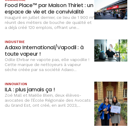
Food Place™ par Maison Thiriet : un
espace de vie et de convivialité
Inauguré en juillet dernier, ce lieu de 1 900 m²
réunit des métiers de bouche de qualité et
a déjà créé 120 emplois, offrant une
expérience conviviale et engagée dans les
circuits courts.
INDUSTRIE
Adaxo International/Vapodil : à
toute vapeur !
Odile Ehrbar ne vapote pas, elle vapodile !
Cette marque de nettoyeurs à vapeur
sèche créée par sa société Adaxo
International en 2004 allie respect de
l’environnement et de l’humain. Elle
INNOVATION
s’apprête à lancer une nouvelle gamme
ILA : plus jamais ça !
dédiée aux professionnels, qui sera produite
en Alsace.
Zoé Mall et Maëlle Blein, deux élèves-
avocates de l’École Régionale des Avocats
du Grand Est, ont créé, en avril 2023,
l’association ILA et l’application gratuite du
même nom.