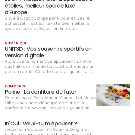
Le 6717 Nature Hôtel & Spa quatre
show basketball) et d’un écran géant avec
Canal+ Sport.
étoiles, meilleur spa de luxe
d’Europe
Situé à Ottrott, dirigé par Nicole et Désiré
Schaetzel, il est sur la liste des meilleurs
spas de Luxe et Séjour en Europe
occidentale, ainsi que des meilleurs Day
Spas en France*.
NUMÉRIQUE
UNIT3D : Vos souvenirs sportifs en
version digitale
Alors que le numérique appartient à notre
quotidien, le monde du sport est encore un
peu en retrait. C’est le constat qu’ont fait
Alexandra Langlet et son frère cadet
Thomas au retour d’un voyage aux États-
COMMERCE
Unis.
Poline : La confiture du futur
De passage à Paris, Marion Giannelli et Margo
Millet cherchent désespérément de la
confiture de poivron… en vain. « Quand on
était petites, on cuisinait beaucoup de
confitures de fruits et de légumes avec nos
In'Oui : Veux-tu m’épouser ?
grands-mères. C’est parce que nous n’avons
pas trouvé d’équivalent dans le commerce
«Veux-tu m’épouser ? » Soanna Zerig met