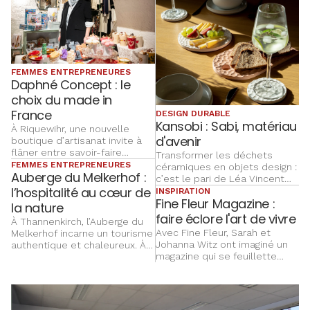
FEMMES ENTREPRENEURES
Daphné Concept : le
choix du made in
France
DESIGN DURABLE
Kansobi : Sabi, matériau
À Riquewihr, une nouvelle
d'avenir
boutique d’artisanat invite à
flâner entre savoir-faire
Transformer les déchets
français et créations
FEMMES ENTREPRENEURES
céramiques en objets design :
Auberge du Melkerhof :
originales. Avec Daphné
c’est le pari de Léa Vincent
Concept, Nathalie Burget
l’hospitalité au cœur de
qui trace une nouvelle voie
INSPIRATION
imagine un lieu chaleureux où
Fine Fleur Magazine :
entre innovation, design et
la nature
chaque objet raconte une
économie circulaire.
faire éclore l'art de vivre
À Thannenkirch, l’Auberge du
histoire et où le made in
Avec Fine Fleur, Sarah et
Melkerhof incarne un tourisme
France se découvre au fil de
Johanna Witz ont imaginé un
authentique et chaleureux. À
ses coups de coeur.
magazine qui se feuillette
sa tête, Corinne Leresteux
comme une maison : un
fait vivre avec passion un lieu
rendez-vous saisonnier où la
qu’elle a façonné au fil des
fleur inspire décoration,
années, entre nature,
cuisine et art de vivre.
convivialité et projets d’avenir.