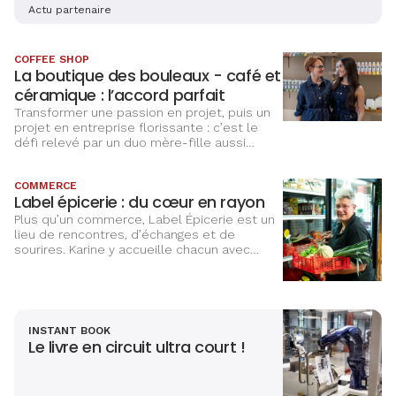
d’acteurs économiques, visant à promouvoir
Actu partenaire
l’entrepreneuriat au féminin.
COFFEE SHOP
La boutique des bouleaux - café et
céramique : l’accord parfait
Transformer une passion en projet, puis un
projet en entreprise florissante : c’est le
défi relevé par un duo mère-fille aussi
complice qu’inspirant. Avec l’ouverture de
leur troisième boutique, elles incarnent un
COMMERCE
entrepreneuriat féminin sensible, engagé et
Label épicerie : du cœur en rayon
profondément humain.
Plus qu’un commerce, Label Épicerie est un
lieu de rencontres, d’échanges et de
sourires. Karine y accueille chacun avec
bienveillance, perpétuant l’esprit de
proximité cher aux habitants de Kolbsheim.
INSTANT BOOK
Le livre en circuit ultra court !