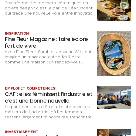
Transformer les déchets céramiques en
objets design : c’est le pari de Léa Vincent
qui trace une nouvelle voie entre innovation,
design et économie circulaire.
INSPIRATION
Fine Fleur Magazine : faire éclore
l'art de vivre
Avec Fine Fleur, Sarah et Johanna Witz ont
imaginé un magazine qui se feuillette
comme une maison : un rendez-vous
saisonnier où la fleur inspire décoration,
cuisine et art de vivre.
EMPLOI ET COMPÉTENCES
CAF : elles féminisent l’industrie et
c’est une bonne nouvelle
La parité est loin d’être atteinte dans les
métiers de l’industrie, où les femmes
restent largement minoritaires. Rencontre
avec les équipes du groupe CAF qui font
bouger les lignes.
INVESTISSEMENT