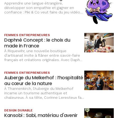
Apprendre une langue étrangère,
développer son empathie et gagner en
confiance : Piki & Co veut faire du jeu vidéo
un terrain d’apprentissage complet pour les
enfants
FEMMES ENTREPRENEURES
Daphné Concept : le choix du
made in France
À Riquewihr, une nouvelle boutique
d’artisanat invite à flâner entre savoir-faire
français et créations originales. Avec Daphné
Concept, Nathalie Burget imagine un lieu
chaleureux où chaque objet raconte une
FEMMES ENTREPRENEURES
histoire et où le made in France se découvre
Auberge du Melkerhof : l’hospitalité
au fil de ses coups de coeur.
au cœur de la nature
À Thannenkirch, l’Auberge du Melkerhof
incarne un tourisme authentique et
chaleureux. À sa tête, Corinne Leresteux fait
vivre avec passion un lieu qu’elle a façonné
au fil des années, entre nature, convivialité
DESIGN DURABLE
et projets d’avenir.
Kansobi : Sabi, matériau d'avenir