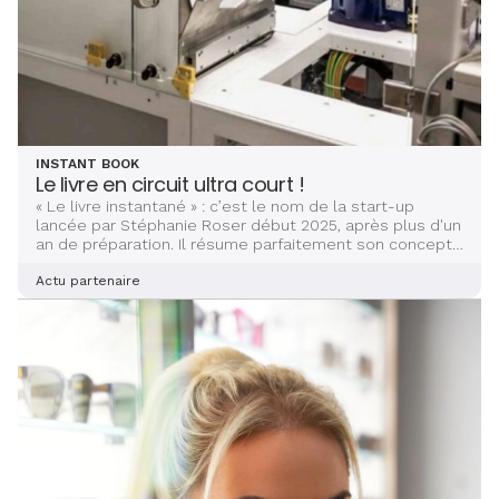
INSTANT BOOK
Le livre en circuit ultra court !
« Le livre instantané » : c’est le nom de la start-up
lancée par Stéphanie Roser début 2025, après plus d'un
an de préparation. Il résume parfaitement son concept
novateur : imprimer un livre à la demande, directement
en librairie.
Actu partenaire